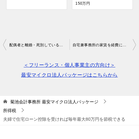
150万円
投
配偶者と離婚・死別している場合の寡婦控除・ひとり親控除は忘れがち
自宅兼事務所の家賃を経費に計上して節税
稿
ナ
＜フリーランス・個人事業主の方向け＞
ビ
最安マイクロ法人パッケージはこちらから
ゲ
ー
菊池会計事務所
最安マイクロ法人パッケージ
シ
所得税
ョ
夫婦で住宅ローン控除を受ければ毎年最大80万円を節税できる
ン