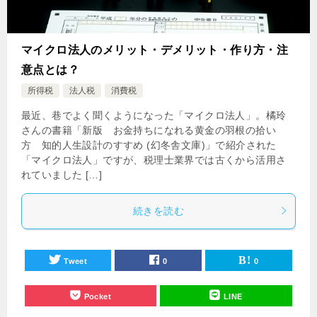
マイクロ法人のメリット・デメリット・作り方・注
意点とは？
所得税
法人税
消費税
最近、巷でよく聞くようになった「マイクロ法人」。橘玲
さんの書籍「新版 お金持ちになれる黄金の羽根の拾い
方 知的人生設計のすすめ (幻冬舎文庫)」で紹介された
「マイクロ法人」ですが、税理士業界では古くから活用さ
れていました […]
続きを読む
Tweet
0
0
Pocket
LINE