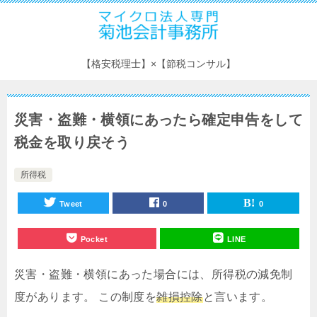
【格安税理士】×【節税コンサル】
災害・盗難・横領にあったら確定申告をして
税金を取り戻そう
所得税
Tweet
0
0
Pocket
LINE
災害・盗難・横領にあった場合には、所得税の減免制
度があります。 この制度を
雑損控除
と言います。