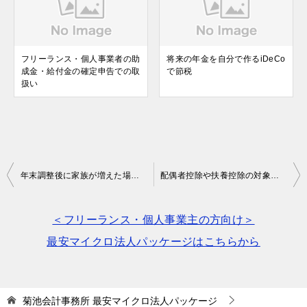
フリーランス・個人事業者の助
将来の年金を自分で作るiDeCo
成金・給付金の確定申告での取
で節税
扱い
投
年末調整後に家族が増えた場合には確定申告をして税金を取り戻そう
配偶者控除や扶養控除の対象外でも医療費控除は使えます
稿
ナ
＜フリーランス・個人事業主の方向け＞
ビ
最安マイクロ法人パッケージはこちらから
ゲ
ー
菊池会計事務所
最安マイクロ法人パッケージ
シ